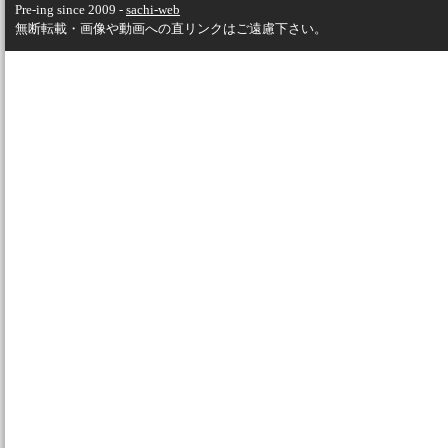
Pre-ing since 2009 -
sachi-web
無断転載・画像や動画への直リンクはご遠慮下さい。