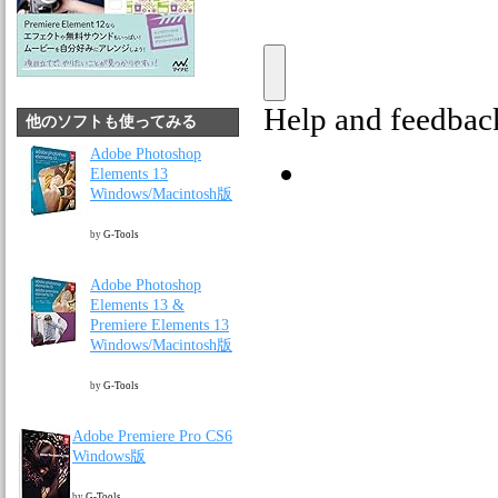
他のソフトも使ってみる
Adobe Photoshop
Elements 13
Windows/Macintosh版
by
G-Tools
Adobe Photoshop
Elements 13 &
Premiere Elements 13
Windows/Macintosh版
by
G-Tools
Adobe Premiere Pro CS6
Windows版
by
G-Tools