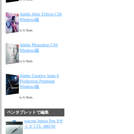
Adobe After Effects CS6
Windows版
by
G-Tools
Adobe Photoshop CS6
Windows版
by
G-Tools
Adobe Creative Suite 6
Production Premium
Windows版
by
G-Tools
ペンタブレットで編集
wacom Intuos Pen Sサ
イズ CTL-480/S0