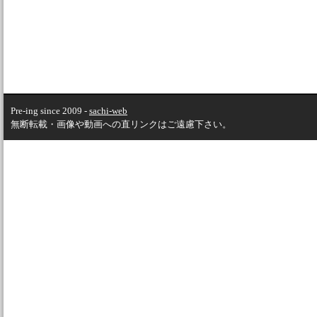
Pre-ing since 2009 -
sachi-web
無断転載・画像や動画への直リンクはご遠慮下さい。