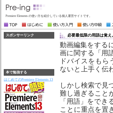
Premiere Elements の使い方を紹介している個人運営サイトです。
必要最低限の用語は覚え
スポンサーリンク
動画編集をする
画に関する「用
ドバイスをもら
ないと上手く伝
本で勉強する
はじめてのPremiere Elements 13
しかし検索で見
難し過ぎること
「用語」をでき
ことに重点を置