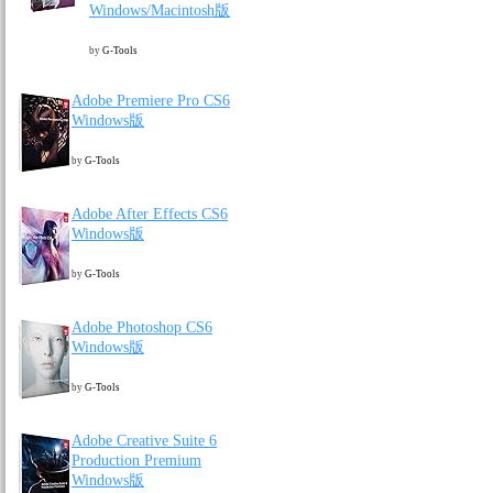
Windows/Macintosh版
by
G-Tools
Adobe Premiere Pro CS6
Windows版
by
G-Tools
Adobe After Effects CS6
Windows版
by
G-Tools
Adobe Photoshop CS6
Windows版
by
G-Tools
Adobe Creative Suite 6
Production Premium
Windows版