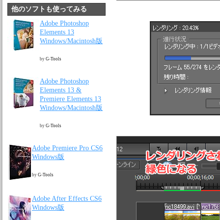
他のソフトも使ってみる
Adobe Photoshop
Elements 13
Windows/Macintosh版
by
G-Tools
Adobe Photoshop
Elements 13 &
Premiere Elements 13
Windows/Macintosh版
by
G-Tools
Adobe Premiere Pro CS6
Windows版
by
G-Tools
Adobe After Effects CS6
Windows版