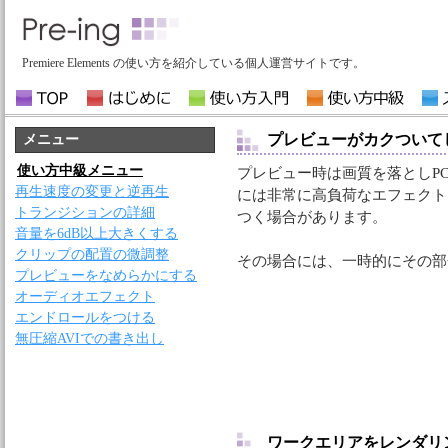
Premiere Elements の使い方を紹介している個人運営サイトです。
プレビューがカクついて
メニュー
使い方中級メニュー
プレビュー時は画質を落としP
再生速度の変更と逆再生
には非常に高負荷なエフェクト
トランジションの詳細
つく場合があります。
音量を6dB以上大きくする
クリップの配置の微調整
その場合には、一時的にその部
プレビューをなめらかにする
オーディオエフェクト
エンドロールをつける
無圧縮AVIでの書き出し
ワークエリアをレンダリ