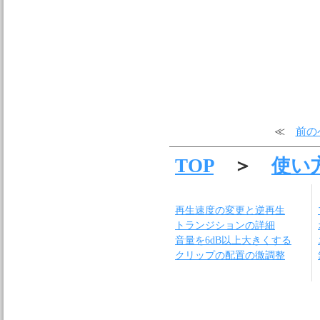
≪
前の
TOP
＞
使い
再生速度の変更と逆再生
トランジションの詳細
音量を6dB以上大きくする
クリップの配置の微調整