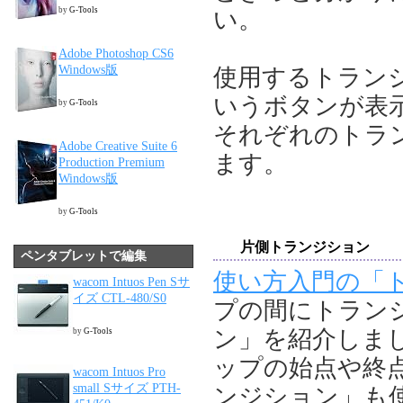
by
G-Tools
い。
Adobe Photoshop CS6
Windows版
使用するトラン
いうボタンが表
by
G-Tools
それぞれのトラ
Adobe Creative Suite 6
ます。
Production Premium
Windows版
by
G-Tools
片側トランジション
ペンタブレットで編集
使い方入門の「
wacom Intuos Pen Sサ
イズ CTL-480/S0
プの間にトラン
ン」を紹介しましたが
by
G-Tools
ップの始点や終
wacom Intuos Pro
small Sサイズ PTH-
ンジション」も