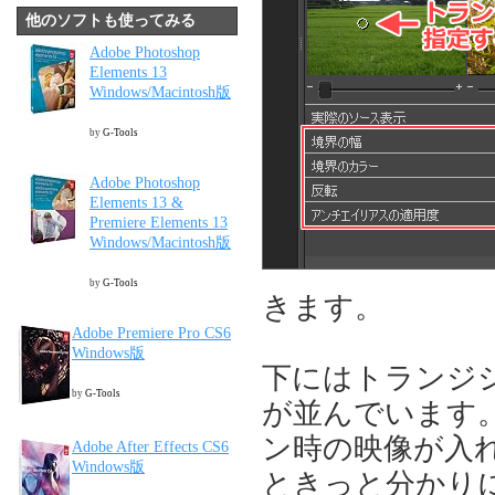
他のソフトも使ってみる
Adobe Photoshop
Elements 13
Windows/Macintosh版
by
G-Tools
Adobe Photoshop
Elements 13 &
Premiere Elements 13
Windows/Macintosh版
by
G-Tools
きます。
Adobe Premiere Pro CS6
Windows版
下にはトランジ
by
G-Tools
が並んでいます
ン時の映像が入
Adobe After Effects CS6
Windows版
ときっと分かり