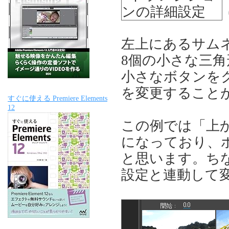
左上にあるサム
8個の小さな三
小さなボタンを
を変更すること
すぐに使える Premiere Elements
12
この例では「上
になっており、
と思います。ち
設定と連動して