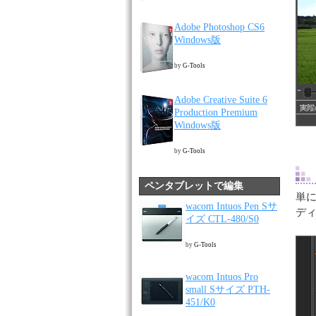
Adobe Photoshop CS6
Windows版
by
G-Tools
Adobe Creative Suite 6
Production Premium
Windows版
by
G-Tools
ペンタブレットで編集
単
wacom Intuos Pen Sサ
デ
イズ CTL-480/S0
by
G-Tools
wacom Intuos Pro
small Sサイズ PTH-
451/K0