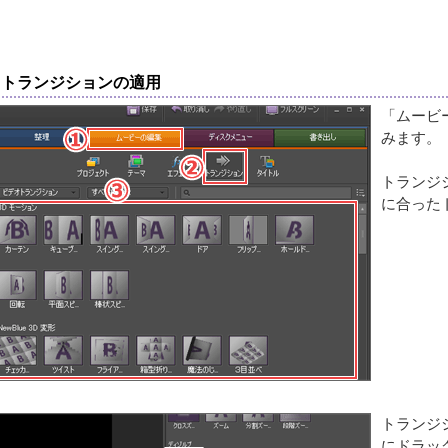
トランジションの適用
「ムービ
みます。
トランジ
に合った
トランジ
にドラッ