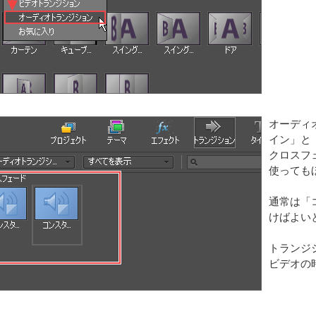
オーディ
イン」と
クロスフ
使っても
通常は「
けばよい
トランジ
ビデオの