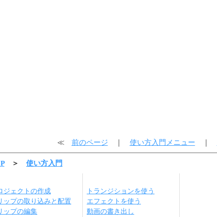
≪
前のページ
｜
使い方入門メニュー
｜
P
＞
使い方入門
ロジェクトの作成
トランジションを使う
リップの取り込みと配置
エフェクトを使う
リップの編集
動画の書き出し