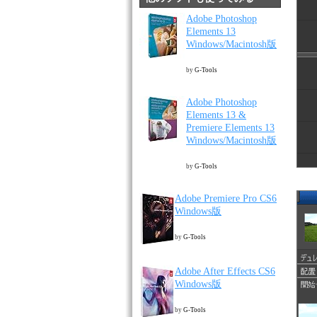
Adobe Photoshop
Elements 13
Windows/Macintosh版
by
G-Tools
Adobe Photoshop
Elements 13 &
Premiere Elements 13
Windows/Macintosh版
by
G-Tools
Adobe Premiere Pro CS6
Windows版
by
G-Tools
Adobe After Effects CS6
Windows版
by
G-Tools